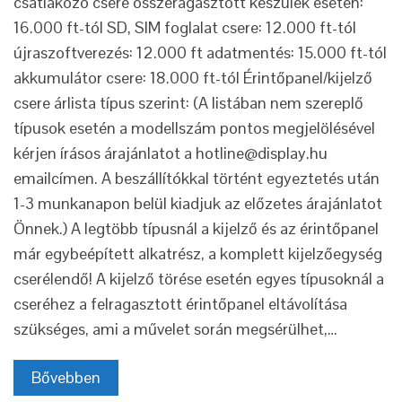
csatlakozó csere összeragasztott készülék esetén:
16.000 ft-tól SD, SIM foglalat csere: 12.000 ft-tól
újraszoftverezés: 12.000 ft adatmentés: 15.000 ft-tól
akkumulátor csere: 18.000 ft-tól Érintőpanel/kijelző
csere árlista típus szerint: (A listában nem szereplő
típusok esetén a modellszám pontos megjelölésével
kérjen írásos árajánlatot a hotline@display.hu
emailcímen. A beszállítókkal történt egyeztetés után
1-3 munkanapon belül kiadjuk az előzetes árajánlatot
Önnek.) A legtöbb típusnál a kijelző és az érintőpanel
már egybeépített alkatrész, a komplett kijelzőegység
cserélendő! A kijelző törése esetén egyes típusoknál a
cseréhez a felragasztott érintőpanel eltávolítása
szükséges, ami a művelet során megsérülhet,…
Bővebben