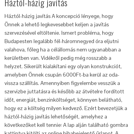
Háztól-házig javítás
Háztól-házig javítás A koncepció lényege, hogy
Önnek a lehető legkevesebbet keljen a javítás
szervezésével eltöltenie. Ismert probléma, hogy
Budapesten legalább fél-háromnegyed óra eljutni
valahova, főleg ha a célállomás nem ugyanabban a
kerületben van. Vidékről pedig még rosszabb a
helyzet. Sikerült kialakítani egy olyan konstrukciót,
amelyben Önnek csupán 6000Ft-ba kerül az oda-
vissza szállítás. Amennyiben figyelembe vesszük a
szervizbe juttatásra és később az átvételre fordított
időt, energiát, benzinköltséget, könnyen belátható,
hogy ez a költség milyen kedvező. Ezért bevezetjük a
háztól-házig javítás lehetőségét, amelyhez a
következőket kell tennie: A lap alján található gombra
kattintva kitölti az online hibabejelentő űrlapot. A