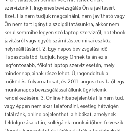
szervizünk 1. Ingyenes bevizsgálás Ön a javításért
fizet. Ha nem tudjuk megcsinálni, nem javítható vagy
Ön nem tart igényt a szolgáltatásunkra, akkor nem
kerül semmibe legyen szó laptop szervizről, notebook
javításról vagy egyéb számítástechnikai eszköz
helyreállításáról. 2. Egy napos bevizsgálási idő
Tapasztalatból tudjuk, hogy Önnek talán ez a
legfontosabb, főként laptop szerviz esetén, mely
mindennapjainak része lehet. Újragondoltuk a
működési folyamatokat, és 2011. augusztus 1-től egy
munkanapos bevizsgálással állunk ügyfeleink
rendelkezésére. 3. Online hibabejelentés Ha nem tud,
vagy éppen nem akar telefonálni, esetleg hétvégén
talál ránk, online bejelentheti a hibákat, amelynek
feldolgozása után, kollégáink munkaidőben felveszik
Önnel a kapcsolatot és tájékoztatják a továbbiakról.