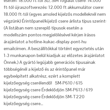
esetén: 18.000 ft-tól SD, SIM foglalat csere: 14.000
ft-tól újraszoftverezés: 12.000 ft akkumulátor csere:
18.000 ft-tól (egyes amoled kijelzős modelleknél nem
végzünk) Érintőpanel/kijelző csere árlista típus szerint:
(A listában nem szereplő típusok esetén a
modellszám pontos megjelölésével kérjen írásos
árajánlatot a hotline-kukac-display-pont-hu
emailcímen. A beszállítókkal történt egyeztetés után
1-3 munkanapon belül kiadjuk az előzetes árajánlatot
Önnek.) A gyártó legújabb generációs típusainak
többségénél a kijelző és az érintőpanel már
egybeépített alkatrész, ezért a komplett
kijelzőegység cserélendő! SM-P610 / 615
kijelzőegység csere Érdeklődjön SM-P613 / 619
kijelzőegység csere Érdeklődjön SM-T220
kijelzőegység csere…