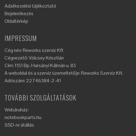
Adatkezelési tájékoztató
Bejelentkezés
Oldaltérkép
IMPRESSUM
Cég név: Reworks szerviz Kft
Cégvezető: Völcsey Krisztián
Cím: 1151 Bp. Harsányi Kálmán u. 83
A weboldal és a szerviz üzemeltetője: Reworks Szerviz Kft.
Adószám: 22746384-2-41
TOVÁBBI SZOLGÁLTATÁSOK
Webáruház:
notebookparts.hu
SSD-re átállás