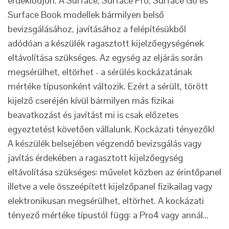
érdeklődjön. A Surface, Surface Pro, Surface Go és
Surface Book modellek bármilyen belső
bevizsgálásához, javításához a felépítésükből
adódóan a készülék ragasztott kijelzőegységének
eltávolítása szükséges. Az egység az eljárás során
megsérülhet, eltörhet - a sérülés kockázatának
mértéke típusonként változik. Ezért a sérült, törött
kijelző cseréjén kívül bármilyen más fizikai
beavatkozást és javítást mi is csak előzetes
egyeztetést követően vállalunk. Kockázati tényezők!
A készülék belsejében végzendő bevizsgálás vagy
javítás érdekében a ragasztott kijelzőegység
eltávolítása szükséges: művelet közben az érintőpanel
illetve a vele összeépített kijelzőpanel fizikailag vagy
elektronikusan megsérülhet, eltörhet. A kockázati
tényező mértéke típustól függ: a Pro4 vagy annál…