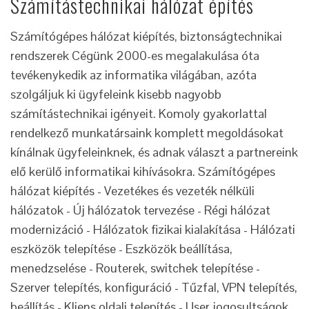
Számítástechnikai hálózat építés
Számítógépes hálózat kiépítés, biztonságtechnikai
rendszerek Cégünk 2000-es megalakulása óta
tevékenykedik az informatika világában, azóta
szolgáljuk ki ügyfeleink kisebb nagyobb
számítástechnikai igényeit. Komoly gyakorlattal
rendelkező munkatársaink komplett megoldásokat
kínálnak ügyfeleinknek, és adnak választ a partnereink
elő kerülő informatikai kihívásokra. Számítógépes
hálózat kiépítés - Vezetékes és vezeték nélküli
hálózatok - Új hálózatok tervezése - Régi hálózat
modernizáció - Hálózatok fizikai kialakítása - Hálózati
eszközök telepítése - Eszközök beállítása,
menedzselése - Routerek, switchek telepítése -
Szerver telepítés, konfiguráció - Tűzfal, VPN telepítés,
beállítás - Kliens oldali telepítés - User jogosultságok