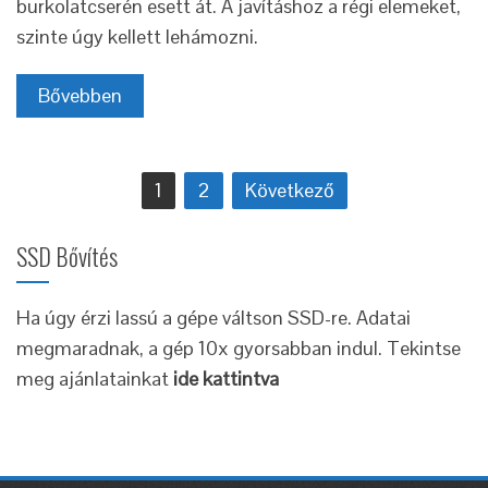
burkolatcserén esett át. A javításhoz a régi elemeket,
szinte úgy kellett lehámozni.
Bővebben
Bejegyzés
1
2
Következő
navigáció
SSD Bővítés
Ha úgy érzi lassú a gépe váltson SSD-re. Adatai
megmaradnak, a gép 10x gyorsabban indul. Tekintse
meg ajánlatainkat
ide kattintva