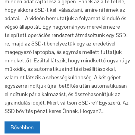
minden adat rajta lesz a gépen. Ennek az a feltétele,
hogy akkora SSD-t kell választani, amire ráférnek az
adatai. A videón bemutatjuk a folyamat kiinduló és
végső állapotát. Egy hagyományos merevlemezre
telepített operációs rendszert átmásoltunk egy SSD-
re, majd az SSD-t behelyeztük egy az eredetivel
megegyező laptopba, és egymás mellett futtatjuk
mindkettőt. Ezáltal látszik, hogy mindkettő ugyanúgy
működik, az automatikus indítási beállításokkal,
valamint látszik a sebességkülönbség. A két gépet
egyszerre indítjuk újra, betöltés után automatikusan
elindítunk pár alkalmazást, és összehasonlítjuk az
újraindulás idejét. Miért váltson SSD-re? Egyszerű. Az
SSD bővítés pénzt keres Önnek. Hogyan?…
Bővebben